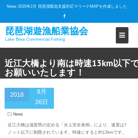
Skip
News
2025年2月 琵琶湖緊急支援対応マリーナMAPを作成しました
to
content
琵琶湖遊漁船業協会
Lake Biwa Commercial Fishing
近江大橋より南は時速13km以下
お願いいたします！
8月
2018
26日
News
近江大橋は滋賀県の定める「水上安全条例」により、速度は7
ノット以下に制限されています。時速にすると約13kmです。