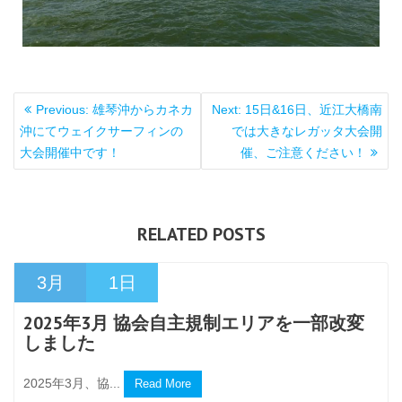
投
Previous
Next
Previous:
雄琴沖からカネカ
Next:
15日&16日、近江大橋南
稿
post:
post:
沖にてウェイクサーフィンの
では大きなレガッタ大会開
ナ
大会開催中です！
催、ご注意ください！
ビ
ゲ
ー
シ
RELATED POSTS
ョ
ン
3月
1日
2025年3月 協会自主規制エリアを一部改変
しました
2025年3月、協...
Read More